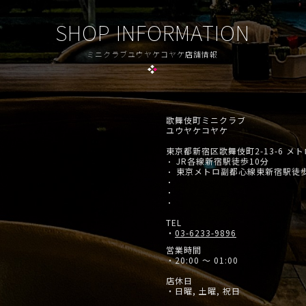
SHOP INFORMATION
ミニクラブユウヤケコヤケ店舗情報
歌舞伎町ミニクラブ
ユウヤケコヤケ
東京都新宿区歌舞伎町2-13-6 メ
JR各線新宿駅徒歩10分
・
東京メトロ副都心線東新宿駅徒
・
・
・
・
TEL
・
03-6233-9896
営業時間
・20:00 ～ 01:00
店休日
・日曜, 土曜, 祝日