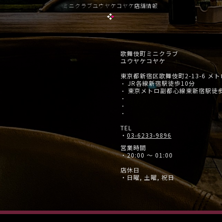
ミニクラブユウヤケコヤケ店舗情報
歌舞伎町ミニクラブ
ユウヤケコヤケ
東京都新宿区歌舞伎町2-13-6 メ
JR各線新宿駅徒歩10分
・
東京メトロ副都心線東新宿駅徒
・
・
・
・
TEL
・
03-6233-9896
営業時間
・20:00 ～ 01:00
店休日
・日曜, 土曜, 祝日